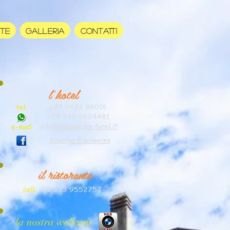
RTE
GALLERIA
CONTATTI
l'hotel
+39 0433 88016
tel.
+39 349 0624481
info@edelweiss-forni.it
e-mail
Albergo Edelweiss
il ristorante
cell.
+39 333 9552757
la nostra webcam