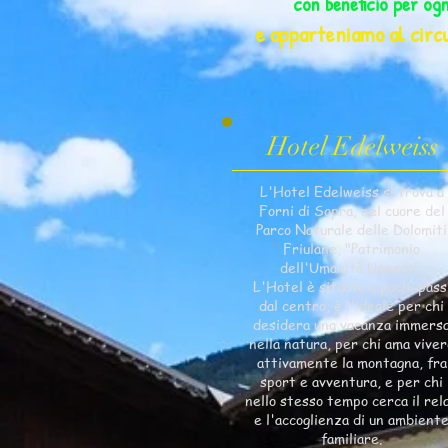
con beneficio per og
e apparteniamo al circu
Hotel Edelweiss​
L'Hotel Edelweiss si trova a
Forni di Sopra, nel cuore del
Parco Naturale delle Dolomiti
Friulane, "Patrimonio
dell'Umanità Unesco".
L'Hotel è situato a pochi pass
dal centro, è l'ideale per chi
desidera una vacanza immers
nella natura, per chi ama vive
attivamente la montagna, fra
sport e avventura, e per chi
nello stesso tempo cerca il rel
e l'accoglienza di un ambient
familiare.