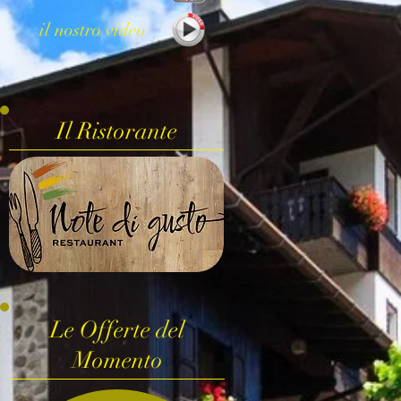
il nostro video
Il Ristorante
Le Offerte del
Momento