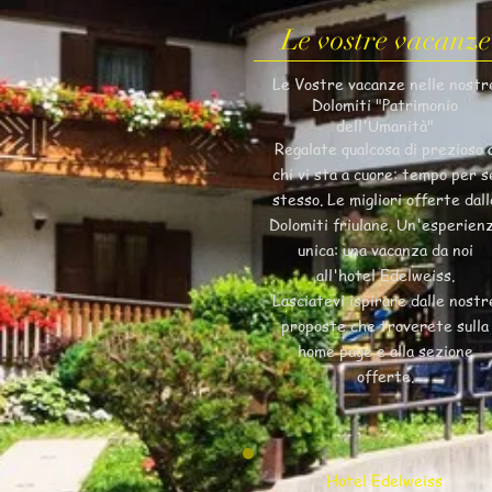
Le vostre vacanze
Le Vostre vacanze nelle nostr
Dolomiti "Patrimonio
dell'Umanità"
Regalate qualcosa di prezioso 
chi vi sta a cuore: tempo per s
stesso. Le migliori offerte dall
Dolomiti friulane. Un'esperien
unica: una vacanza da noi
all'hotel Edelweiss.
Lasciatevi ispirare dalle nostr
proposte che troverete sulla
home page e alla sezione
offerte.
Hotel Edelweiss