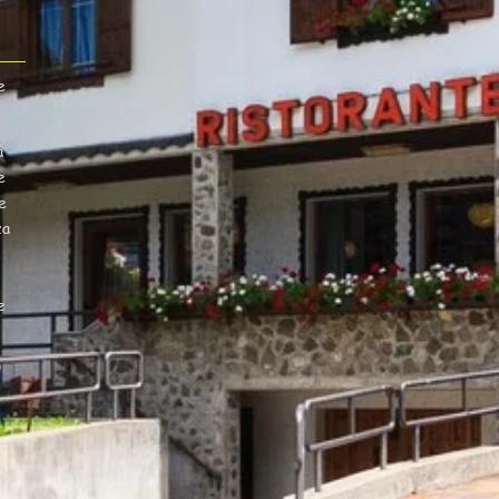
e
a
e
e
za
e