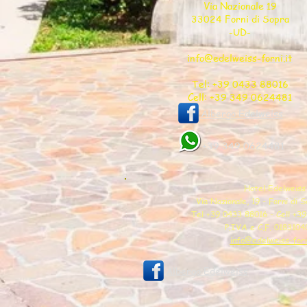
Via Nazionale 19
33024 Forni di Sopra
-UD-
info@edelweiss-forni.it
Tel: +39 0433 88016
Cell: +39 349 0624481
Albergo Edelweiss
+39 349 0624481
Hotel Edelweiss
Via Nazionale, 19 - Forni di 
Tel +39 0433 88016 - Cell +3
P.IVA e C.F. 018310
info@edelweiss-forn
Albergo Edelweiss