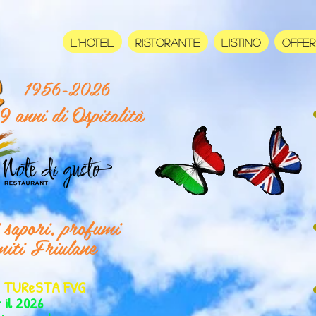
L'HOTEL
RISTORANTE
LISTINO
OFFE
1956-2026
9 anni di Ospitalità
i sapori, profumi
miti Friulane
er TUReSTA FVG
r il 2026