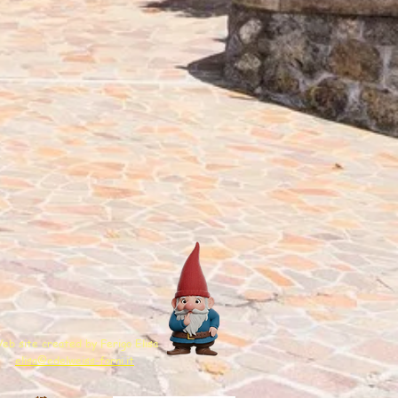
eb site created by Ferigo Elisa
elisa@edelweiss-forni.it