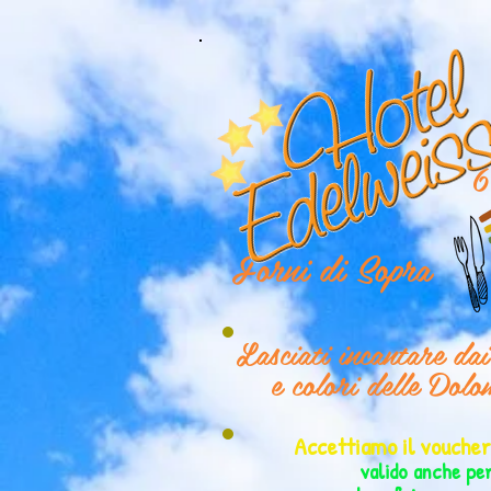
6
Forni di Sopra
Lasciati incantare da
e colori delle Dolo
Accettiamo il vouch
valido anche pe