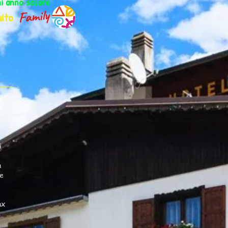
ni anno solare
ito
i
a
re
ax
e