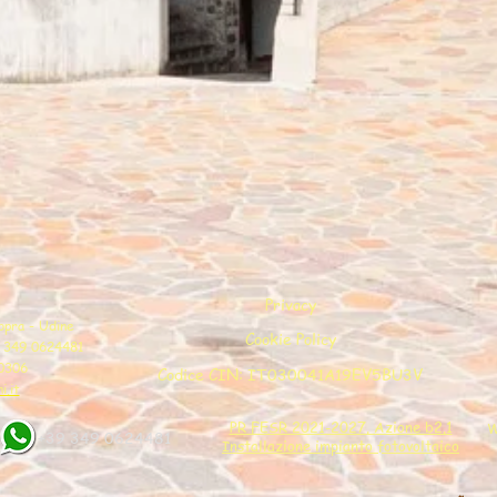
Privacy
Sopra - Udine
Cookie Policy
9 349 0624481
40306
Codice CIN: IT030041A19EV5BU3V
i.it
PR FESR 2021-2027. Azione b2.1
W
+39 349 0624481
Installazione impianto fotovoltaico