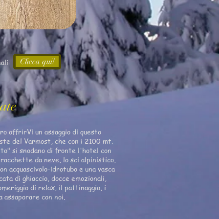
Clicca qui!
ali
ate
o offrirVi un assaggio di questo
iste del Varmost, che con i 2100 mt.
nto" si snodano di fronte l'hotel con
acchette da neve, lo sci alpinistico,
 con acquascivolo-idrotubo e una vasca
cata di ghiaccio, docce emozionali,
eriggio di relax, il pattinaggio, i
da assaporare con noi.