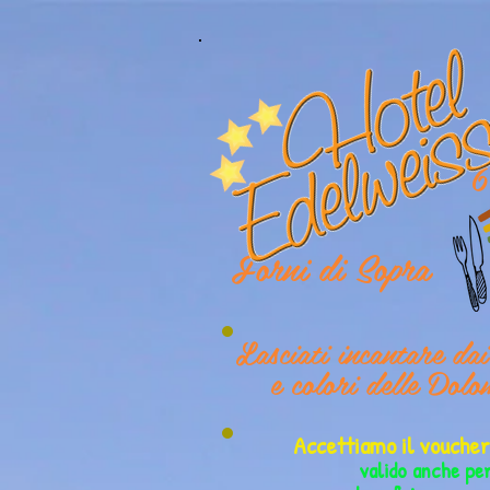
6
Forni di Sopra
Lasciati incantare da
e colori delle Dolo
Accettiamo il vouch
valido anche pe