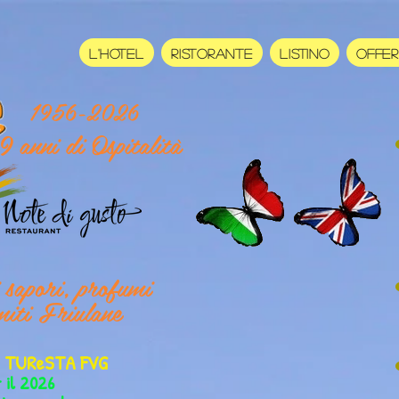
L'HOTEL
RISTORANTE
LISTINO
OFFE
1956-2026
9 anni di Ospitalità
i sapori, profumi
miti Friulane
er TUReSTA FVG
r il 2026