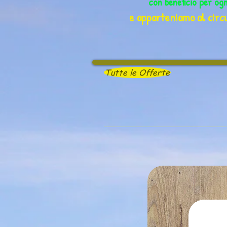
con beneficio per og
e apparteniamo al circu
Tutte le Offerte