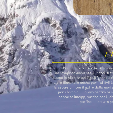
Pe
L'
Per chi preferisce la "stagione
meraviglioso ambiente. L'hotel si t
sono le più alte del Friuli Venezia 
piste illuminate anche per l'attivit
le escursioni con il gatto delle nevi
per i bambini, il nuovo centro ben
percorso kneipp, vasche per l'idro
gonfiabili, la pista 