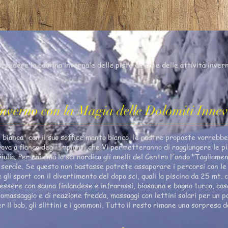
r vedere la cartina invernale delle piste da sci e delle attività invern
Inverno con la Magia delle Dolomiti Innev
 bianca" con il suo soffice manto bianco, le nostre proposte vorrebber
rova a fianco degli impianti che Vi permetteranno di raggiungere le p
Giulia. Per chi ama lo sci nordico gli anelli del Centro Fondo "Tagliame
à serale. Se questo non bastasse potrete assaporare i percorsi con le r
 e gli sport con il divertimento del dopo sci, quali la piscina da 25 mt.
essere con sauna finlandese e infrarossi, biosauna e bagno turco, cas
massaggio e di reazione fredda, massaggi con lettini solari per un pom
per il bob, gli slittini e i gommoni. Tutto il resto rimane una sorpresa 