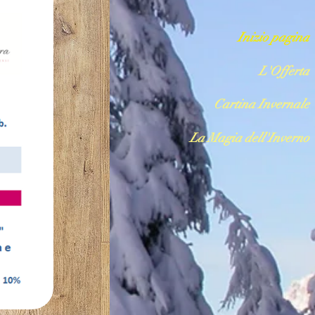
Inizio pagina
L'Offerta
Cartina Invernale
La Magia dell'Inverno