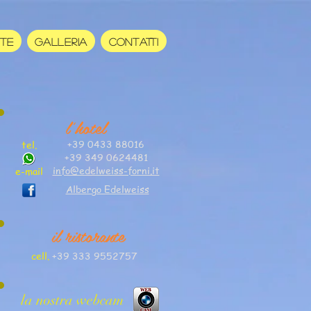
RTE
GALLERIA
CONTATTI
l'hotel
+39 0433 88016
tel.
+39 349 0624481
info@edelweiss-forni.it
e-mail
Albergo Edelweiss
il ristorante
cell.
+39 333 9552757
la nostra webcam