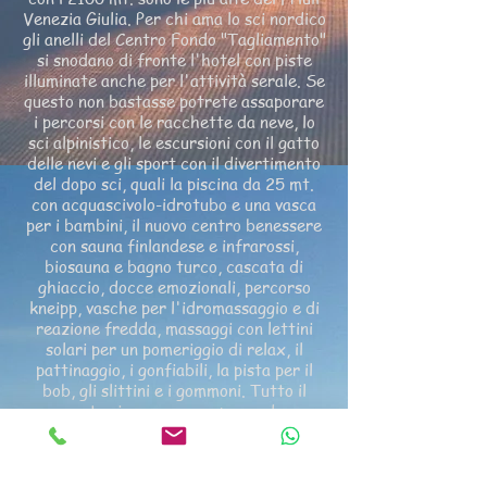
Venezia Giulia. Per chi ama lo sci nordico
gli anelli del Centro Fondo "Tagliamento"
si snodano di fronte l'hotel con piste
illuminate anche per l'attività serale. Se
questo non bastasse potrete assaporare
i percorsi con le racchette da neve, lo
sci alpinistico, le escursioni con il gatto
delle nevi e gli sport con il divertimento
del dopo sci, quali la piscina da 25 mt.
con acquascivolo-idrotubo e una vasca
per i bambini, il nuovo centro benessere
con sauna finlandese e infrarossi,
biosauna e bagno turco, cascata di
ghiaccio, docce emozionali, percorso
kneipp, vasche per l'idromassaggio e di
reazione fredda, massaggi con lettini
solari per un pomeriggio di relax, il
pattinaggio, i gonfiabili, la pista per il
bob, gli slittini e i gommoni. Tutto il
resto rimane una sorpresa da
assaporare con noi.