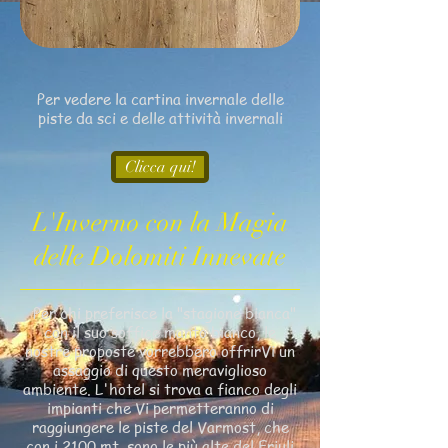
Per vedere la cartina invernale delle
piste da sci e delle attività invernali
Clicca qui!
L'Inverno con la Magia
delle Dolomiti Innevate
Per chi preferisce la "stagione bianca"
con il suo soffice manto bianco, le
nostre proposte vorrebbero offrirVi un
assaggio di questo meraviglioso
ambiente. L'hotel si trova a fianco degli
impianti che Vi permetteranno di
raggiungere le piste del Varmost, che
con i 2100 mt. sono le più alte del Friuli