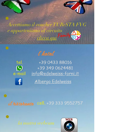
Accettiamo il voucher TUReSTA FVG
e apparteniamo al circuito
clicca qui
l'hotel
tel.
+39 0433 88016
+39 349 0624481
e-mail
info@edelweiss-forni.it
Albergo Edelweiss
il ristorante
cell.
+39 333 9552757
la nostra webcam