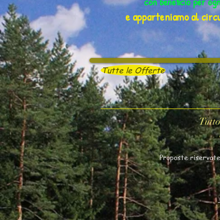
con beneficio per og
e apparteniamo al circu
Tutte le Offerte
Tutto
Proposte riservate 