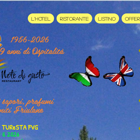
L'HOTEL
RISTORANTE
LISTINO
OFFE
1956-2026
9 anni di Ospitalità
i sapori, profumi
miti Friulane
er TUReSTA FVG
r il 2026