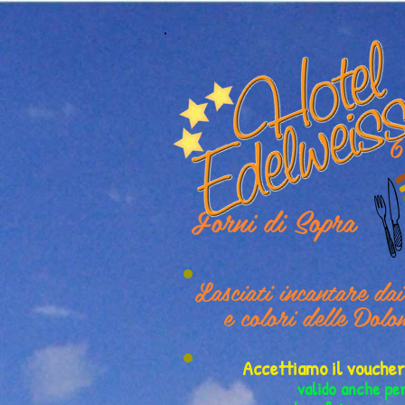
6
Forni di Sopra
Lasciati incantare da
e colori delle Dolo
Accettiamo il vouch
valido anche pe