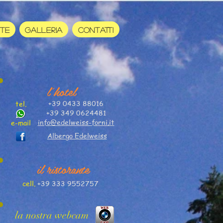
RTE
GALLERIA
CONTATTI
l'hotel
+39 0433 88016
tel.
+39 349 0624481
info@edelweiss-forni.it
e-mail
Albergo Edelweiss
il ristorante
cell.
+39 333 9552757
la nostra webcam