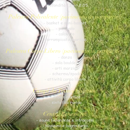
- profondità 1,2 <-> 2,05
Palestra Polivalente (pavimento in parquette):
- basket e mini-basket
- pallavolo
- calcetto
- arrampicata sportiva
Palestra Corpo Libero (pavimento in parquette):
- danza
- sala boulder
- arti marziali
- scherma/spada
- attività corpo libero
Campi da Tennis/Calcetto:
- erba sintetica
- sintetico ruvido
Centro Benessere:
- sauna finlandese e infrarossi
- biosauna e bagno turco