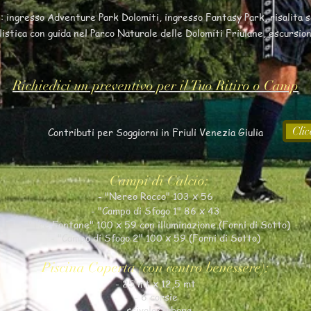
: ingresso Adventure Park Dolomiti, ingresso Fantasy Park, risalita s
istica con guida nel Parco Naturale delle Dolomiti Friulane, escursion
Richiedici un preventivo per il Tuo Ritiro o Camp
Clic
Contributi per Soggiorni in Friuli Venezia Giulia
Campi di Calcio:
- "Nereo Rocco" 103 x 56
- "Campo di Sfogo 1" 86 x 43
- "Tre Fontane" 100 x 59 con illuminazione (Forni di Sotto)
- "Campo di Sfogo 2" 100 x 59 (Forni di Sotto)
Piscina Coperta (con centro benessere):
- 25 mt x 12,5 mt
- 6 corsie
- scivolo/tubone