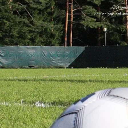
Optional
escursione natural