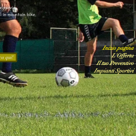
eggiovie,
i in mountain bike.
Inizio pagina
L'Offerta
ca qui!
Il tuo Preventivo
Impianti Sportivi