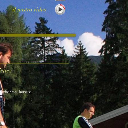
il nostro video
letica
.
 scherma, karate,...
)