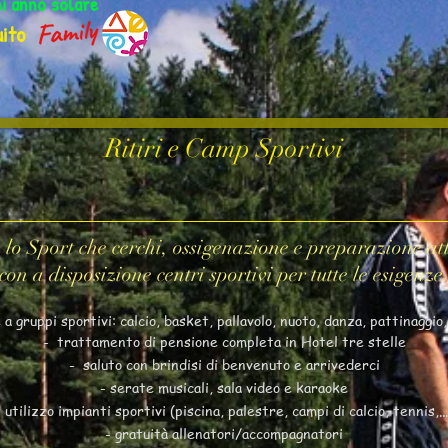
ni anno solare
ito
Ritiri e Camp Sportivi
 lo Sport che cerchi, ossigenazione e preparazione at
con a disposizione centri sportivi per tutte le esigenze
a gruppi sportivi: calcio, basket, pallavolo, nuoto, danza, pattinaggio,
- trattamento di pensione completa in Hotel tre stelle
- saluto con brindisi di benvenuto e arrivederci
- serate musicali, sala video e karaoke
- utilizzo impianti sportivi (piscina, palestre, campi di calcio, tennis,...
- gratuità allenatori/accompagnatori