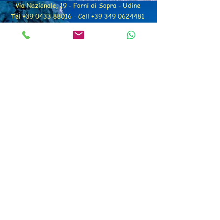
Via Nazionale, 19 - Forni di Sopra - Udine
Tel +39 0433 88016 - Cell +39 349 0624481
P.IVA e C.F. 01831040306
info@edelweiss-forni.it
Albergo Edelweiss
+39 349 0624481
Privacy
Cookie Policy
Codice CIN:
IT030041A19EV5BU3
V
PR FESR 2021-2027. Azione b2.1
Installazione impianto fotovoltaico
Web site created by Ferigo Elisa
elisa@edelweiss-forni.it