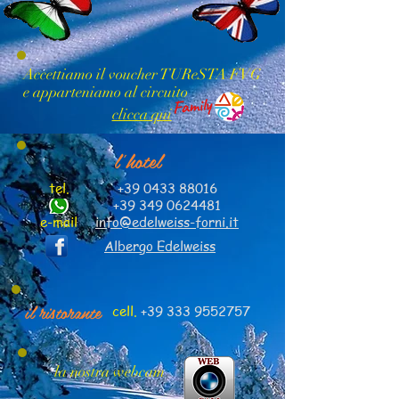
Accettiamo il voucher TUReSTA FVG
e apparteniamo al circuito
clicca qui
l'hotel
tel.
+39 0433 88016
+39 349 0624481
e-mail
info@edelweiss-forni.it
Albergo Edelweiss
il ristorante
cell.
+39 333 9552757
la nostra webcam