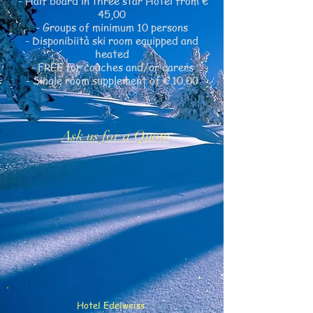
- Half board in three star Hotel from €
45,00
- Groups of minimum 10 persons
- Disponibiità ski room equipped and
heated
- FREE for coaches and/or carers
- Single room supplement of € 10.00
Ask us for a Quote
Hotel Edelweiss